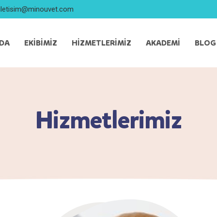
iletisim@minouvet.com
ZDA
EKIBIMIZ
HIZMETLERIMIZ
AKADEMI
BLOG
Hizmetlerimiz