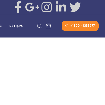
+1800 – 1355 777
G
İLETIŞIM