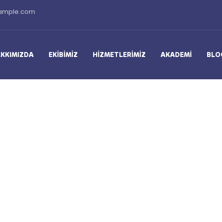
ample.com
KKIMIZDA
EKIBIMIZ
HIZMETLERIMIZ
AKADEMI
BLO