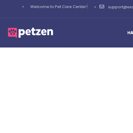
Welcome to Pet Care Center!
support@ex
HA