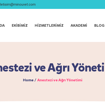
iletisim@minouvet.com
ZDA
EKIBIMIZ
HIZMETLERIMIZ
AKADEMI
BLOG
estezi ve Ağrı Yönet
Home
/
Anestezi ve Ağrı Yönetimi