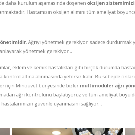
inde daha kurulum aşamasında döşenen
oksijen sistemimiz
nmaktadır. Hastamızın oksijen alımını tüm ameliyat boyunca 
yönetimidir
. Ağrıyı yönetmek gerekiyor; sadece durdurmak y
 planlayarak yönetmek gerekiyor…
lar, eklem ve kemik hastalıkları gibi birçok durumda hastad
da kontrol altına alınmasında yetersiz kalır. Bu sebeple onla
eleri için Minouvet bünyesinde bizler
multimodüler ağrı yön
madan ağrı kontrolünü başlatıyoruz ve tüm ameliyat boyu d
da hastalarımızın güvenle uyanmasını sağlıyor…