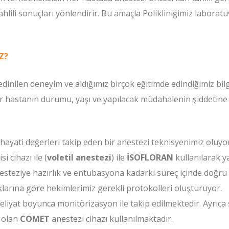
lili sonuçları yönlendirir. Bu amaçla Polikliniğimiz laboratu
Z?
 edinilen deneyim ve aldığımız birçok eğitimde edindiğimiz bil
r hastanın durumu, yaşı ve yapılacak müdahalenin şiddetine
yati değerleri takip eden bir anestezi teknisyenimiz oluyo
 cihazı ile (
voletil anestezi
) ile
İSOFLORAN
kullanılarak y
steziye hazırlık ve entübasyona kadarki süreç içinde doğru a
ıklarına göre hekimlerimiz gerekli protokolleri oluşturuyor.
iyat boyunca monitörizasyon ile takip edilmektedir. Ayrıca 
olan
COMET
anestezi cihazı kullanılmaktadır.