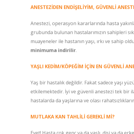
ANESTEZİDEN ENDİŞELİYİM, GÜVENLİ ANES
Anestezi, operasyon kararlarında hasta yakınlar
grubunda bulunan hastalarımızın sahipleri sıklıkl
muayeneler ile hastanın yaşı, ırkı ve sahip old
minimuma indirilir
.
YAŞLI KEDİM/KÖPEĞİM İÇİN EN GÜVENLİ ANE
Yaş bir hastalık değildir. Fakat sadece yaşı y
etkilemektedir. İyi ve güvenli anestezi tek bir 
hastalarda da yaşlarına ve olası rahatsızlıklar
MUTLAKA KAN TAHLİLİ GEREKLİ Mİ?
Evet! Hasta çok genç ya da yaşlı, dişi ya da er