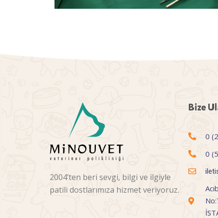
Bize Ul
0 (
0 (
ile
2004’ten beri sevgi, bilgi ve ilgiyle
Acı
patili dostlarımıza hizmet veriyoruz.
No:
İS