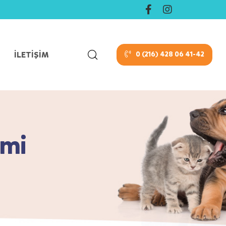
İLETIŞIM
0 (216) 428 06 41-42
imi