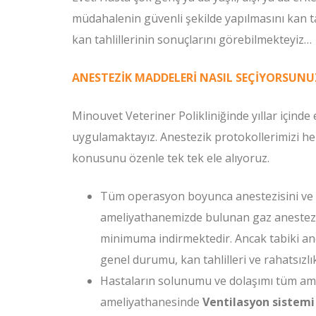
müdahalenin güvenli şekilde yapılmasını kan tah
kan tahlillerinin sonuçlarını görebilmekteyiz…
ANESTEZİK MADDELERİ NASIL SEÇİYORSUNU
Minouvet Veteriner Polikliniğinde yıllar içinde
uygulamaktayız. Anestezik protokollerimizi he
konusunu özenle tek tek ele alıyoruz.
Tüm operasyon boyunca anestezisini ve ha
ameliyathanemizde bulunan gaz anestezisi
minimuma indirmektedir. Ancak tabiki ane
genel durumu, kan tahlilleri ve rahatsızl
Hastaların solunumu ve dolaşımı tüm amel
ameliyathanesinde
Ventilasyon sistemi