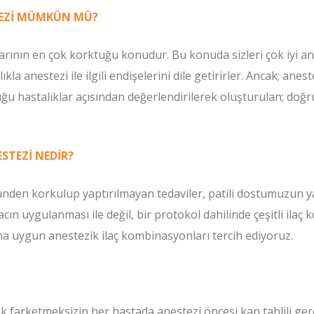
TEZİ MÜMKÜN MÜ?
ının en çok korktuğu konudur. Bu konuda sizleri çok iyi anlıy
a anestezi ile ilgili endişelerini dile getirirler. Ancak; anes
uğu hastalıklar açısından değerlendirilerek oluşturulan; doğr
STEZİ NEDİR?
üzünden korkulup yaptırılmayan tedaviler, patili dostumuzun y
ilacın uygulanması ile değil, bir protokol dahilinde çeşitli il
ına uygun anestezik ilaç kombinasyonları tercih ediyoruz.
kek farketmeksizin her hastada anestezi öncesi kan tahlili ger