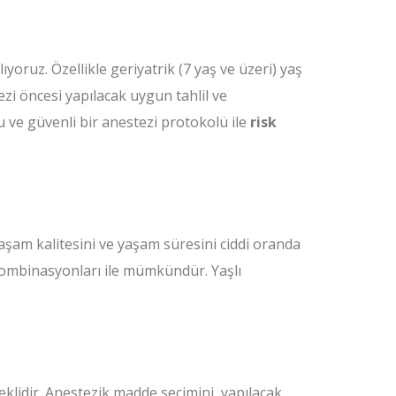
oruz. Özellikle geriyatrik (7 yaş ve üzeri) yaş
tezi öncesi yapılacak uygun tahlil ve
u ve güvenli bir anestezi protokolü ile
risk
aşam kalitesini ve yaşam süresini ciddi oranda
aç kombinasyonları ile mümkündür. Yaşlı
eklidir. Anestezik madde seçimini, yapılacak