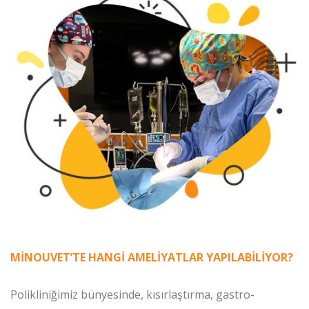
MİNOUVET’TE HANGİ AMELİYATLAR YAPILABİLİYOR?
Polikliniğimiz bünyesinde, kısırlaştırma, gastro-