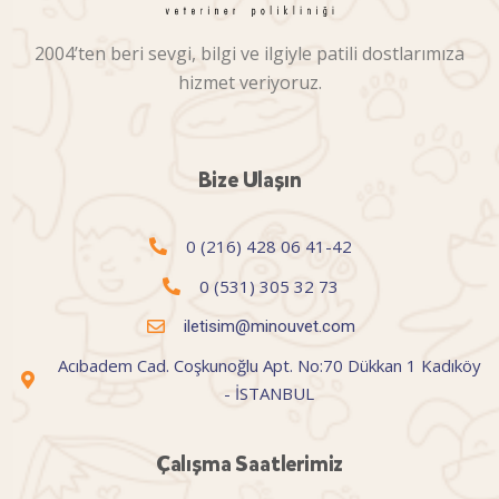
2004’ten beri sevgi, bilgi ve ilgiyle patili dostlarımıza
hizmet veriyoruz.
Bize Ulaşın
0 (216) 428 06 41-42
0 (531) 305 32 73
iletisim@minouvet.com
Acıbadem Cad. Coşkunoğlu Apt. No:70 Dükkan 1 Kadıköy
- İSTANBUL
Çalışma Saatlerimiz