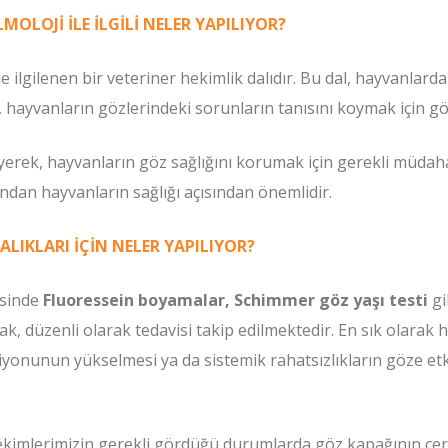
LOJİ İLE İLGİLİ NELER YAPILIYOR?
le ilgilenen bir veteriner hekimlik dalıdır. Bu dal, hayvanlarda
r, hayvanların gözlerindeki sorunların tanısını koymak için g
rek, hayvanların göz sağlığını korumak için gerekli müdahalel
sından hayvanların sağlığı açısından önemlidir.
LIKLARI İÇİN NELER YAPILIYOR?
isinde
Fluoressein boyamalar, Schimmer göz yaşı testi
gi
, düzenli olarak tedavisi takip edilmektedir. En sık olarak h
iyonunun yükselmesi ya da sistemik rahatsızlıkların göze etk
kimlerimizin gerekli gördüğü durumlarda göz kapağının cer