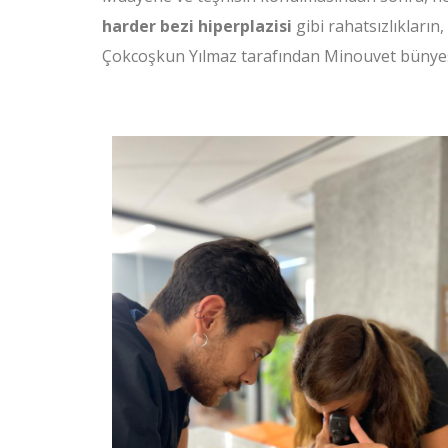
harder bezi hiperplazisi
gibi rahatsızlıkları
Çokcoşkun Yılmaz tarafından Minouvet bünyesi