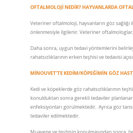
OFTALMOLOJİ NEDİR? HAYVANLARDA OFTALMO
Veteriner oftalmoloji, hayvanların göz sağlığı i
önlenmesiyle ilgilenir. Veteriner oftalmologla
Daha sonra, uygun tedavi yöntemlerini belirleye
rahatsızlıklarının erken teşhisi ve tedavisi açı
MİNOUVET’TE KEDİM/KÖPEĞİMİN GÖZ HASTA
Kedi ve köpeklerde göz rahatsızlıklarının teşh
konulduktan sonra gerekli tedaviler planlanarak
enfeksiyonları görülmektedir.
Ayrıca göz tans
tedaviler edilmektedir.
Muayene ve teşhisin konulmasından sonra, he