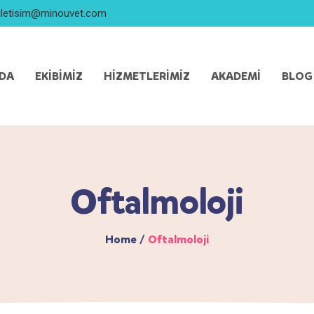
iletisim@minouvet.com
ZDA
EKIBIMIZ
HIZMETLERIMIZ
AKADEMI
BLOG
Oftalmoloji
Home
/
Oftalmoloji