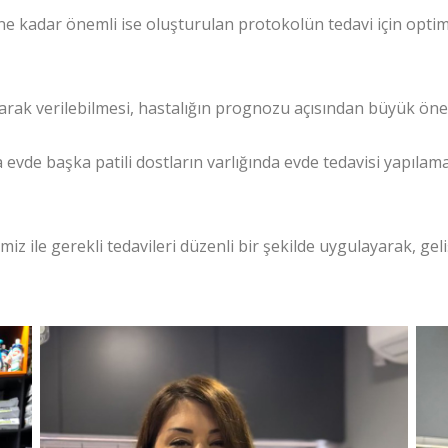
e kadar önemli ise oluşturulan protokolün tedavi için optim
larak verilebilmesi, hastalığın prognozu açısından büyük öne
a evde başka patili dostların varlığında evde tedavisi yapıla
z ile gerekli tedavileri düzenli bir şekilde uygulayarak, gel