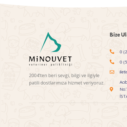
Bize Ul
0 (
0 (
ile
2004’ten beri sevgi, bilgi ve ilgiyle
Acı
patili dostlarımıza hizmet veriyoruz.
No:
İS