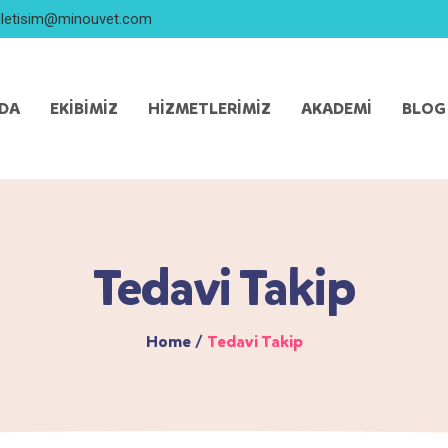
iletisim@minouvet.com
ZDA
EKIBIMIZ
HIZMETLERIMIZ
AKADEMI
BLOG
Tedavi Takip
Home
/
Tedavi Takip