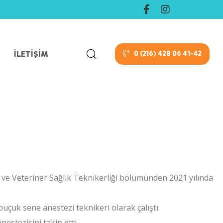
İLETIŞIM
0 (216) 428 06 41-42
ve Veteriner Sağlık Teknikerliği bölümünden 2021 yılında
uçuk sene anestezi teknikeri olarak çalıştı.
estezisini takip etti.