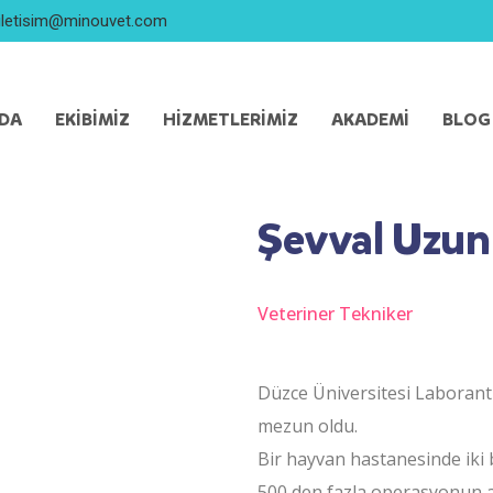
iletisim@minouvet.com
ZDA
EKIBIMIZ
HIZMETLERIMIZ
AKADEMI
BLOG
Şevval Uzun
Veteriner Tekniker
Düzce Üniversitesi Laborant 
mezun oldu.
Bir hayvan hastanesinde iki b
500 den fazla operasyonun an