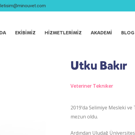
iletisim@minouvet.com
ZDA
EKIBIMIZ
HIZMETLERIMIZ
AKADEMI
BLOG
Utku Bakır
Veteriner Tekniker
2019’da Selimiye Mesleki ve
mezun oldu.
Ardından Uludağ Üniversite