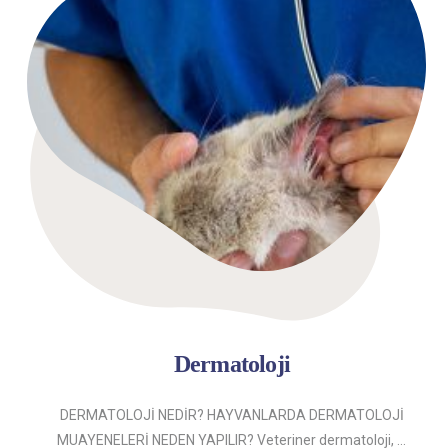
Dermatoloji
DERMATOLOJİ NEDİR? HAYVANLARDA DERMATOLOJİ
MUAYENELERİ NEDEN YAPILIR? Veteriner dermatoloji, ...